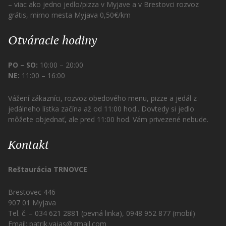
– viac ako jedno jedlo/pizza v Myjave a v Brestovci rozvoz
grátis, mimo mesta Myjava 0,50€/km
Otváracie hodiny
PO – SO:
10:00 – 20:00
NE:
11:00 – 16:00
Vážení zákazníci, rozvoz obedového menu, pizze a jedál z
jedálneho lístka začína až od 11:00 hod.. Dovtedy si jedlo
môžete objednať, ale pred 11:00 hod. Vám privezené nebude.
Kontakt
Reštaurácia TRNOVCE
Brestovec 446
907 01 Myjava
Tel. č. – 034 621 2881 (pevná linka), 0948 952 877 (mobil)
Email: patrik.vajas@gmail.com