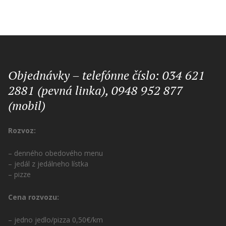
Objednávky – telefónne číslo: 034 621
2881 (pevná linka), 0948 952 877
(mobil)
Rozvoz:
– denného obedového menu
– jedál z jedálneho lístka
– pizze
Cena rozvozu:
– jedno jedlo/pizza 0,50€/km